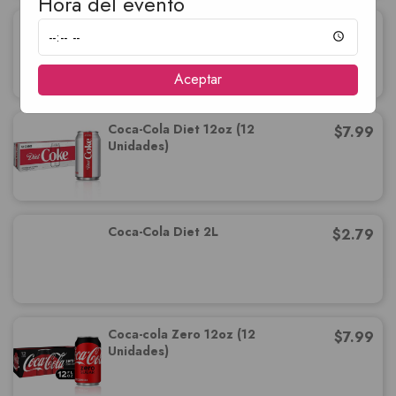
Hora del evento
Coca-cola Cherry 2L
$
2.79
Aceptar
Coca-Cola Diet 12oz (12
$
7.99
Unidades)
Coca-Cola Diet 2L
$
2.79
Coca-cola Zero 12oz (12
$
7.99
Unidades)