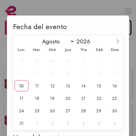
Fecha del evento
0
Organiza tu evento
$
0.00
Lun
Mar
Mié
Jue
Vie
Sáb
Dom
Alimentos y bebidas
27
28
29
30
31
1
2
3
4
5
6
7
8
9
Coca-Cola 12oz (12 Unidades)
$
7.99
10
11
12
13
14
15
16
17
18
19
20
21
22
23
Coca-cola Cherry 12oz (12
$
7.99
24
25
26
27
28
29
30
Unidades)
31
1
2
3
4
5
6