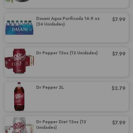
cheddar, atun, BBQ, guacamole,
tocineta, ajo, anchoas, salmon, pate
de pescado y caviar.
Dasani Agua Purificada 16.9 oz
$
7.99
(24 Unidades)
Dr Pepper 12oz (12 Unidades)
$
7.99
Dr Pepper 2L
$
2.79
Dr Pepper Diet 12oz (12
$
7.99
Unidades)