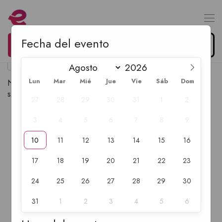
Fecha del evento
0
Organiza tu evento
$
0.00
Lun
Mar
Mié
Jue
Vie
Sáb
Dom
No se han encontrado productos que coincidan con tu
selección.
27
28
29
30
31
1
2
3
4
5
6
7
8
9
10
11
12
13
14
15
16
17
18
19
20
21
22
23
24
25
26
27
28
29
30
31
1
2
3
4
5
6