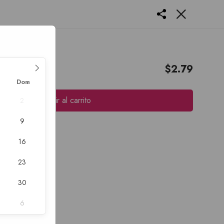
Diet 2L
$
2.79
Dom
Añadir al carrito
2
9
16
23
30
6