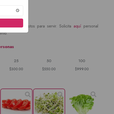
en bandejas listos para servir. Solicita
aquí
personal
ento.
ersonas
25
50
100
$300.00
$550.00
$999.00