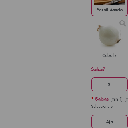
Pernil Asado
Cebolla
Salsa?
Si
*
Salsas
(min 1) (
Seleccione 3
Ajo