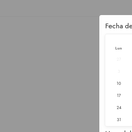
Fecha de
Lun
27
3
10
17
24
31