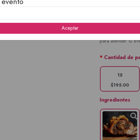
 evento
Salsa rosada
Sal
Servilletas
Aceptar
Notas:
Productos 
para atender tu ev
*
Cantidad de p
15
$195.00
Ingredientes