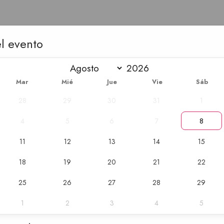
l evento
Sandwich d
Mar
Mié
Jue
Vie
Sáb
Ordenar
: 2 Dias 
28
29
30
31
1
Disfruta el sandwi
4
5
6
7
8
mano de La Encruc
11
12
13
14
15
Pan campesino
18
19
20
21
22
Pernil asado (1
Alfalfa
25
26
27
28
29
Tomate en rued
1
2
3
4
5
Lechuga en hoj
Salsa de ajo y c