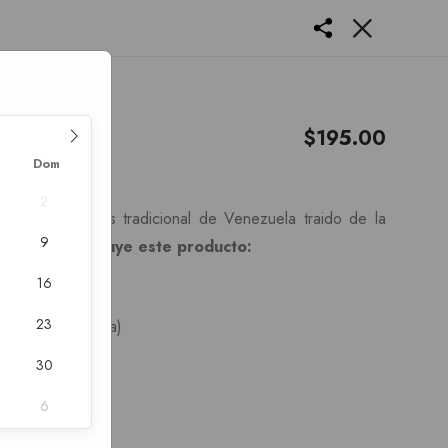
e pernil
$
195.00
Dom
antes del evento
2
ch de pernil mas tradicional de Venezuela traido de la
9
ijada.
Que incluye este producto:
16
 horneado
23
/2 lb por persona)
30
as
6
as
ilanto