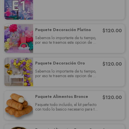
Paquete Decoración Platino
$
120.00
Sabemos lo importante de tu tiempo,
por eso te traemos esta opcion de
paquete muy completo el cual
deslumbrará a tus invitados y cumplira
con todas sus expectativas.
Paquete Decoración Oro
$
120.00
Sabemos lo importante de tu tiempo,
por eso te traemos esta opcion de
paquete muy completo el cual
deslumbrará a tus invitados y cumplira
con todas sus expectativas.
Paquete Alimentos Bronce
$
120.00
Paquete todo incluido, el kit perfecto
con todo lo basico necesario para tu
fiesta, relájate y se un invitados más.