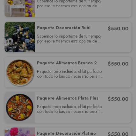
Sabemos lo importante de tu tiempo,
por eso te traemos esta opcion de
paquete muy completo el cual
deslumbrará a tus invitados y cumplira
con todas sus expectativas.
Paquete Decoración Rubi
$
550.00
Sabemos lo importante de tu tiempo,
por eso te traemos esta opcion de
paquete muy completo el cual
deslumbrará a tus invitados y cumplira
con todas sus expectativas.
Paquete Alimentos Bronce 2
$
550.00
Paquete todo incluido, el kit perfecto
con todo lo basico necesario para tu
fiesta, relájate y se un invitados más.
Paquete Alimentos Plata Plus
$
550.00
Paquete todo incluido, el kit perfecto
con todo lo basico necesario para tu
fiesta, relájate y se un invitados más.
Paquete Decoración Platino
$
550.00