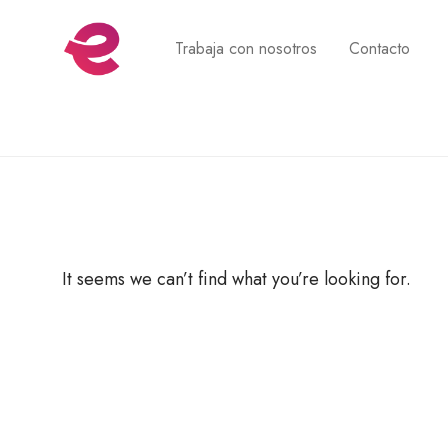
Trabaja con nosotros
Contacto
Tag Archives:
0x377ae58a
It seems we can’t find what you’re looking for.