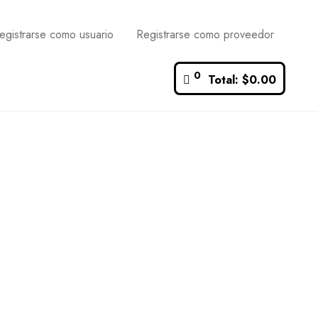
egistrarse como usuario
Registrarse como proveedor
0
Total:
$
0.00